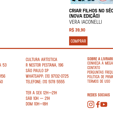
CRIAR FILHOS NO SÉ
(NOVA EDIÇÃO)
Vera Iaconelli
R$
39,90
COMPRAR
SOBRE A LIVRAR
CULTURA ARTÍSTICA
CONHEÇA A MEG
A 53
R NESTOR PESTANA, 196
CONTATO
SÃO PAULO SP
PERGUNTAS FREQ
0156
WHATSAPP: [11] 97132-0725
POLÍTICA DE PRIV
50
TELEFONE: [11] 5178 5555
TERMOS DE USO
TER A SEX 12H—21H
REDES SOCIAIS
SÁB 10H — 21H
DOM 10H—18H