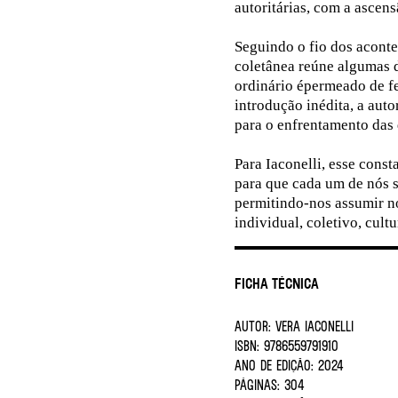
autoritárias, com a ascen
Seguindo o fio dos acon
coletânea reúne algumas d
ordinário épermeado de fe
introdução inédita, a auto
para o enfrentamento das
Para Iaconelli, esse cons
para que cada um de nós 
permitindo-nos assumir no
individual, coletivo, cultu
Ficha Técnica
AUTOR:
Vera Iaconelli
ISBN:
9786559791910
ANO DE EDIÇÃO:
2024
PÁGINAS:
304