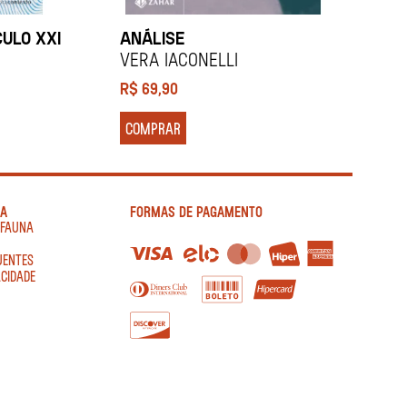
CULO XXI
ANÁLISE
F
Vera Iaconelli
V
R$
69,90
R
COMPRAR
IA
FORMAS DE PAGAMENTO
AFAUNA
UENTES
ACIDADE