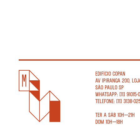
EDIFÍCIO COPAN
AV IPIRANGA 200, LOJ
SÃO PAULO SP
WHATSAPP: [11] 91015-
TELEFONE: [11] 3138-02
TER A SÁB 10H—21H
DOM 10H—18H