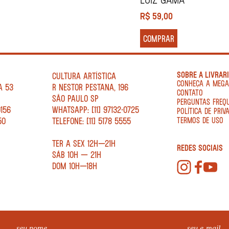
R$
59,00
COMPRAR
SOBRE A LIVRAR
CULTURA ARTÍSTICA
CONHEÇA A MEG
A 53
R NESTOR PESTANA, 196
CONTATO
SÃO PAULO SP
PERGUNTAS FREQ
0156
WHATSAPP: [11] 97132-0725
POLÍTICA DE PRIV
50
TELEFONE: [11] 5178 5555
TERMOS DE USO
TER A SEX 12H—21H
REDES SOCIAIS
SÁB 10H — 21H
DOM 10H—18H