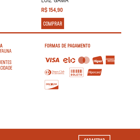
R$
154,90
R
COMPRAR
IA
FORMAS DE PAGAMENTO
AFAUNA
UENTES
ACIDADE
CADASTRAR