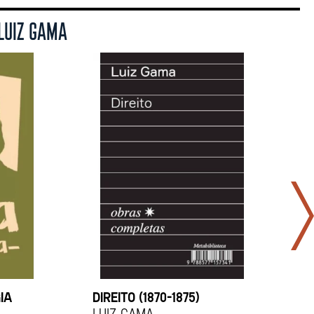
LUIZ GAMA
IA
DIREITO (1870–1875)
C
Luiz Gama
L