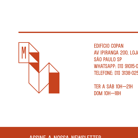
EDIFÍCIO COPAN
AV IPIRANGA 200, LOJ
SÃO PAULO SP
WHATSAPP: [11] 91015-
TELEFONE: [11] 3138-02
TER A SÁB 10H—21H
DOM 10H—18H
ASSINE A NOSSA NEWSLETTER