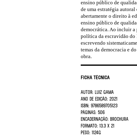
ensino público de qualida
de uma estratégia autora
abertamente o direito à e
ensino público de qualid
democrática. Ao incluir a
política da escravidão do 
escrevendo sistematicame
temas da democracia e do 
obra.
Ficha Técnica
AUTOR:
LUIZ GAMA
ANO DE EDIÇÃO:
2021
ISBN:
9786589705123
PÁGINAS:
506
ENCADERNAÇÃO:
BROCHURA
FORMATO:
13.3 X 21
PESO:
1124G